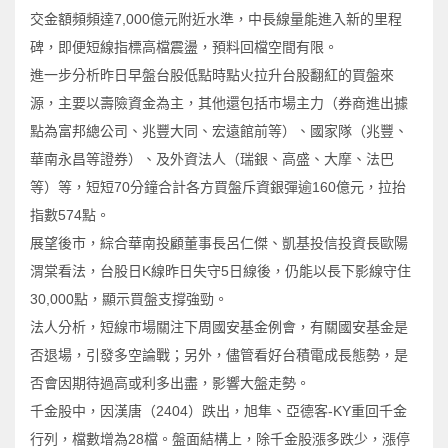
交金額頻頻達7,000億元附近水準，中長線量能進入新的里程
碑，即便短線指標高檔震盪，預料回檔空間有限。
進一步分析昨日早盤台股低點時點火拉升台股翻紅的買盤來
源，主要以壽險資金為主，其他還包括市場主力（券商進出據
點為富邦總公司、兆豐大同、宏遠館前等）、國家隊（兆豐、
華南永昌等證券）、及外資法人（瑞銀、高盛、大摩、法巴
等）等，短短70分鐘合計各方買盤斥資銀彈逾160億元，拉抬
指數574點。
展望後市，綜合華南投顧董事長呂仁傑、凱基投信投資長歐陽
渭棠看法，台股日K線昨日失守5日線後，仍能以長下影線守住
30,000點，顯示買盤支撐強勁。
法人分析，短線市場關注下周國安基金例會，有關國安基金是
否退場，引發多空論戰；另外，儘管看好台積電成長態勢，是
否會因期待過高或利多出盡，影響大盤走勢。
千金股中，因漢唐（2404）跌出，旭隼、亞德客-KY重回千金
行列，檔數增為28檔。盤面結構上，除千金股漲多跌少，漲停