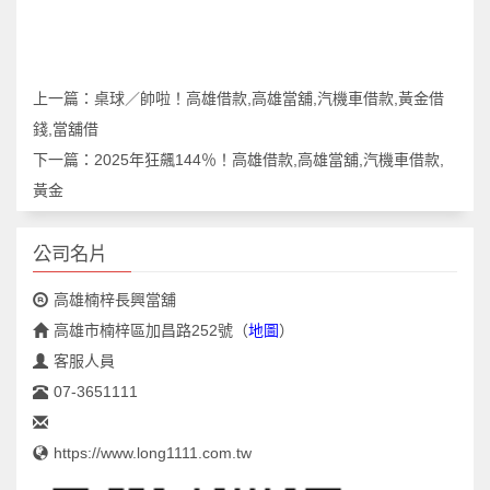
上一篇：
桌球／帥啦！高雄借款,高雄當舖,汽機車借款,黃金借
錢,當舖借
下一篇：
2025年狂飆144％！高雄借款,高雄當舖,汽機車借款,
黃金
公司名片
高雄楠梓長興當舖
高雄市楠梓區加昌路252號
（
地圖
）
客服人員
07-3651111
https://www.long1111.com.tw