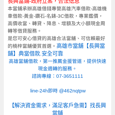
長興當鋪-政府立案，合法低息
本當鋪承辦高雄借錢專營高雄汽車借款-高雄機
車借款-黃金-鑽石-名錶-3C借款，專業鑑價，
高價收當、轉貸、降息、增額及大小額現金周
轉等借貸服務。
是您可安心借貸的高雄合法當舖、可信賴最好
高雄市
當舖【長興當
的楠梓當舖優質首選。
舖】典當借款.安全可靠
高雄當舖借款，第一推薦金援管道，
提供快速
現金週轉的服務。
諮詢專線：
07-3651111
line-24h即時
@462nqtpw
【解決資金需求，滿足客戶急需】找長興
當舖