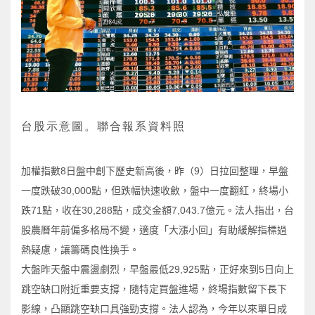
台股示意圖。聯合報系資料照
加權指數8日盤中創下歷史新高後，昨（9）日拉回整理，早盤
一度跌破30,000點，但跌幅快速收斂，盤中一度翻紅，終場小
跌71點，收在30,288點，成交金額7,043.7億元。法人指出，台
股農曆年前偏多格局不變，適度「大漲小回」有助緩解指標過
熱疑慮，讓籌碼良性換手。
大盤昨天盤中震盪劇烈，早盤最低29,925點，正好來到5日向上
跳空缺口附近重要支撐，隨特定買盤進場，終場指數留下長下
影線，凸顯跳空缺口具強勁支撐。法人認為，今年以來單日成