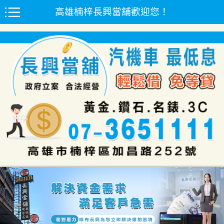
高雄楠梓長興當舖歡迎您！