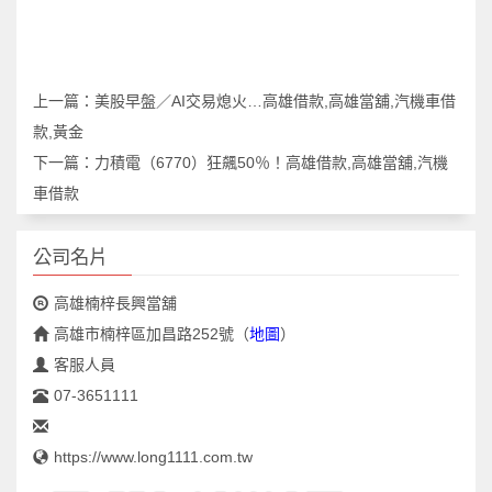
上一篇：
美股早盤／AI交易熄火…高雄借款,高雄當舖,汽機車借
款,黃金
下一篇：
力積電（6770）狂飆50％！高雄借款,高雄當舖,汽機
車借款
公司名片
高雄楠梓長興當舖
高雄市楠梓區加昌路252號
（
地圖
）
客服人員
07-3651111
https://www.long1111.com.tw