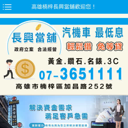
高雄楠梓長興當舖歡迎您！