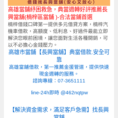
高雄當舖
紓困救急，典當週轉好評推薦長
興當舖(
楠梓區當舖
)-合法當鋪首選
楠梓借錢口碑第一提供多元借貸方案，楠梓汽
機車借款，高額度、低利息、好過件最能立即
解決您眼前困境，讓您面對生活各種開銷，可
以不必擔心金錢壓力。
高雄市
當舖【長興當舖】典當借款.安全可
靠
高雄當舖借款，第一推薦金援管道，
提供快速
現金週轉的服務。
諮詢專線：
07-3651111
line-24h即時
@462nqtpw
【解決資金需求，滿足客戶急需】找長興
當舖