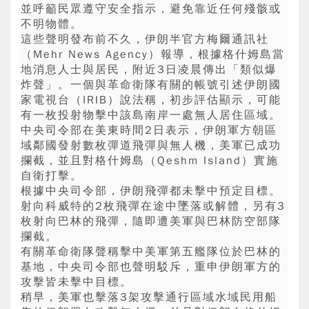
並呼籲民眾遵守安全指示，避免靠近任何殘骸或
不明物體。
這些聲明發布前不久，伊朗半官方梅爾通訊社
（Mehr News Agency）報導，根據格什姆島當
地消息人士與居民，附近3日凌晨傳出「類似爆
炸聲」。一個與革命衛隊有關的帳號引述伊朗國
家電視台（IRIB）說法稱，初步評估顯示，可能
有一枚投射物擊中該島南岸一處無人居住區域。
中央司令部在美東時間2日表示，伊朗軍方朝區
域鄰國發射數枚彈道飛彈與無人機，美軍已成功
攔截，並且對格什姆島（Qeshm Island）實施
自衛打擊。
根據中央司令部，伊朗飛彈都未擊中預定目標。
射向科威特的2枚飛彈在途中墜落或解體，另有3
枚射向巴林的飛彈，隨即遭美軍與巴林防空部隊
攔截。
有關革命衛隊聲稱擊中美軍第五艦隊位於巴林的
基地，中央司令部也聲明駁斥，重申伊朗軍方的
攻擊皆未擊中目標。
稍早，美軍也擊落3架攻擊通行區域水域民用船