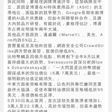
與此同時，麥格理調降博通評等，從加碼降至中
立，原因是博通在AI特殊應用晶片（ASIC）的主
導地位，面臨新的競爭壓力。Google長期依賴博
通的AI晶片供應鏈，但如今與聯發科合作，且擴
大內部晶片研發。有鑑於此，麥格理估計，博通
市占將在明後年兩年大減。
其他晶片股跟跌，邁威爾（Marvell）、美光、A
rm均跌6%以上。
賣壓蔓延至其他科技股，網路安全公司CrowdStr
ike調升營收展望，股價仍挫低8%。
比特幣觸及四個月低點，料將創下去年8月以來
最持續最久的跌勢。Swissquote資深分析師Ipe
k Ozkardeskaya說：「一大問題是比特幣摜破
開採成本的預估價位（6萬-7萬美元），最後一
個明顯的估值定錨消失。」
中東方面衝突略有降溫，以色列與黎巴嫩同意重
啟停火協議，促使布蘭特油價回落至每桶低於95
美元，美債價格也反彈。
5月30日為止當周，首次請領失業救濟者增加1.
3萬人至22.5萬人，高於市場預期，但基本趨勢
仍顯示勞動市場穩健。