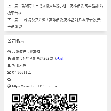
上一篇：
強降雨北市成立擴大監視小組…高雄借款,高雄當舖,汽
機車借款,
下一篇：
中東局勢又升溫！高雄借款,高雄當舖,汽機車借款,黃
金借錢,當
公司名片
高雄楠梓長興當舖
高雄市楠梓區加昌路252號
（
地圖
）
客服人員
07-3651111
https://www.long1111.com.tw