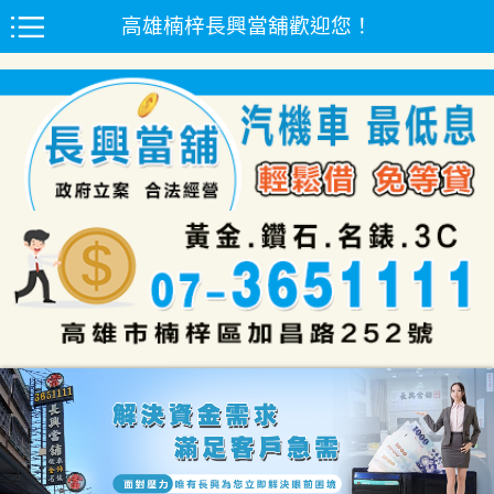
高雄楠梓長興當舖歡迎您！